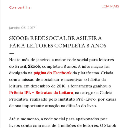
como uma válvula de escape, mas desta vez precisava
LEIA MAIS
Compartilhar
aprender a lidar com isso livre de nicotina. Caminhar,
ouvir música relaxante, música e ler livros eram coisas
que também ajudavam, bem como assistir séries ou filmes
janeiro 03, 2017
para se distrair. Existia um limite de quanto era possível
diminuir a ansiedade, mas cada pequena coisa fazia toda
SKOOB: REDE SOCIAL BRASILEIRA
diferença. Ansiedade era algo que não desejava para
PARA LEITORES COMPLETA 8 ANOS
ninguém. Então, temporariamente se imaginar em um
lugar seguro poderia fazer toda diferença. Era algo que
Neste mês de janeiro, a maior rede social para leitores
muita gente já fazia de forma intuitiva, mas que ao
do Brasil,
Skoob
, completou 8 anos. A informação foi
reaprender ganha um novo significado. Após dias sem
divulgada na
página do Facebook
da plataforma. Criada
escrever, estava sentindo falta de brincar com as
com a missão de socializar e incentivar o hábito da
palavras. A verdade é qu...
leitura, em dezembro de 2016, a ferramenta ganhou o
Prêmio IPL – Retratos da Leitura
, na categoria Cadeia
Produtiva, realizado pelo Instituto Pró-Livro, por causa
de sua importante atuação na difusão do livro.
Até o momento, a rede social para apaixonados por
livros conta com mais de 4 milhões de leitores. O Skoob