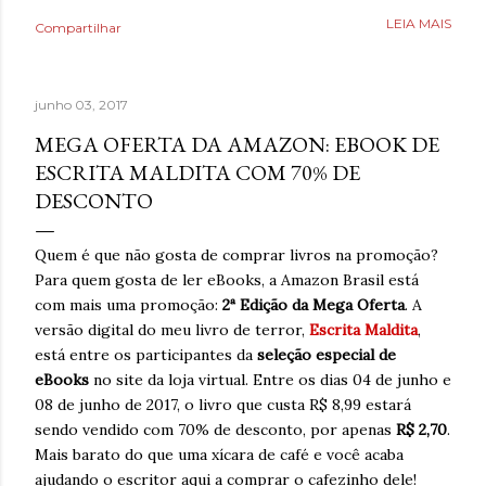
Poderia fazer a conta de quanto havia economizado, mas
LEIA MAIS
Compartilhar
estava mais interessado no quanto havia ganhado de
saúde. O que antes parecia uma estratégia para lidar com
a ansiedade, descobriu tarde demais que também causava
junho 03, 2017
ansiedade. Estaria mentindo se dissesse que estava
completamente livre do risco de recaída, ninguém estava,
MEGA OFERTA DA AMAZON: EBOOK DE
mas estava feliz pelo dia finalmente ter chegado. Então,
ESCRITA MALDITA COM 70% DE
respirava com mais tranquilidade e mesmo nos dias de
DESCONTO
ansiedade, aprendera que o cigarro não era a resposta.
Pelo contrário, que criava mais problemas. Um ano
Quem é que não gosta de comprar livros na promoção?
acreditando em si mesmo e confiando no processo. Um
Para quem gosta de ler eBooks, a Amazon Brasil está
ano sem fumar cigarro. Um ano. *Ben Oliveira é escritor,
com mais uma promoção:
2ª Edição da Mega Oferta
. A
formado em jornalismo . Autor do...
versão digital do meu livro de terror,
Escrita Maldita
,
está entre os participantes da
seleção especial de
eBooks
no site da loja virtual. Entre os dias 04 de junho e
08 de junho de 2017, o livro que custa R$ 8,99 estará
sendo vendido com 70% de desconto, por apenas
R$ 2,70
.
Mais barato do que uma xícara de café e você acaba
ajudando o escritor aqui a comprar o cafezinho dele!