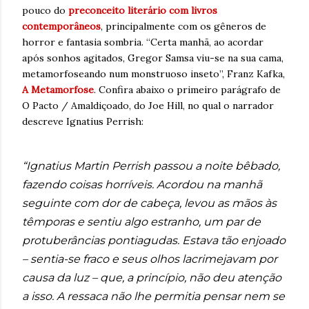
pouco do
preconceito literário com livros
contemporâneos
, principalmente com os gêneros de
horror e fantasia sombria. “Certa manhã, ao acordar
após sonhos agitados, Gregor Samsa viu-se na sua cama,
metamorfoseando num monstruoso inseto”, Franz Kafka,
A Metamorfose
. Confira abaixo o primeiro parágrafo de
O Pacto / Amaldiçoado, do Joe Hill, no qual o narrador
descreve Ignatius Perrish:
“Ignatius Martin Perrish passou a noite bêbado,
fazendo coisas horríveis. Acordou na manhã
seguinte com dor de cabeça, levou as mãos às
têmporas e sentiu algo estranho, um par de
protuberâncias pontiagudas. Estava tão enjoado
– sentia-se fraco e seus olhos lacrimejavam por
causa da luz – que, a princípio, não deu atenção
a isso. A ressaca não lhe permitia pensar nem se