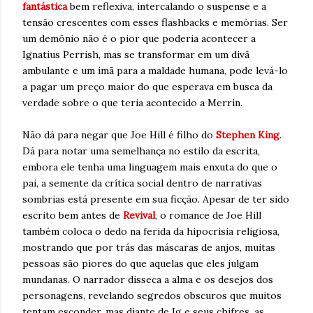
fantástica
bem reflexiva, intercalando o suspense e a
tensão crescentes com esses flashbacks e memórias. Ser
um demônio não é o pior que poderia acontecer a
Ignatius Perrish, mas se transformar em um divã
ambulante e um ímã para a maldade humana, pode levá-lo
a pagar um preço maior do que esperava em busca da
verdade sobre o que teria acontecido a Merrin.
Não dá para negar que Joe Hill é filho do
Stephen King
.
Dá para notar uma semelhança no estilo da escrita,
embora ele tenha uma linguagem mais enxuta do que o
pai, a semente da crítica social dentro de narrativas
sombrias está presente em sua ficção. Apesar de ter sido
escrito bem antes de
Revival
, o romance de Joe Hill
também coloca o dedo na ferida da hipocrisia religiosa,
mostrando que por trás das máscaras de anjos, muitas
pessoas são piores do que aquelas que eles julgam
mundanas. O narrador disseca a alma e os desejos dos
personagens, revelando segredos obscuros que muitos
tentam esconder, mas diante de Ig e seus chifres, as