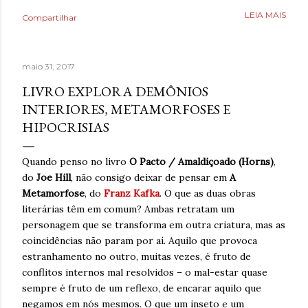
Poderia fazer a conta de quanto havia economizado, mas
LEIA MAIS
Compartilhar
estava mais interessado no quanto havia ganhado de
saúde. O que antes parecia uma estratégia para lidar com
a ansiedade, descobriu tarde demais que também causava
maio 31, 2017
ansiedade. Estaria mentindo se dissesse que estava
completamente livre do risco de recaída, ninguém estava,
LIVRO EXPLORA DEMÔNIOS
mas estava feliz pelo dia finalmente ter chegado. Então,
INTERIORES, METAMORFOSES E
respirava com mais tranquilidade e mesmo nos dias de
HIPOCRISIAS
ansiedade, aprendera que o cigarro não era a resposta.
Pelo contrário, que criava mais problemas. Um ano
Quando penso no livro
O Pacto / Amaldiçoado (Horns)
,
acreditando em si mesmo e confiando no processo. Um
do
Joe Hill
, não consigo deixar de pensar em
A
ano sem fumar cigarro. Um ano. *Ben Oliveira é escritor,
Metamorfose
, do
Franz Kafka
. O que as duas obras
formado em jornalismo . Autor do...
literárias têm em comum? Ambas retratam um
personagem que se transforma em outra criatura, mas as
coincidências não param por aí. Aquilo que provoca
estranhamento no outro, muitas vezes, é fruto de
conflitos internos mal resolvidos – o mal-estar quase
sempre é fruto de um reflexo, de encarar aquilo que
negamos em nós mesmos. O que um inseto e um