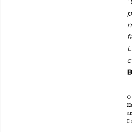
“
p
m
f
L
c
B
O 
Ha
am
De