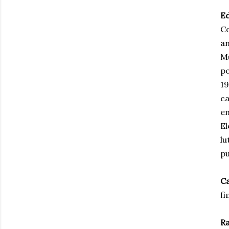
Ed
Co
an
Mu
po
19
ca
em
El
lu
pu
Ca
fi
Ra