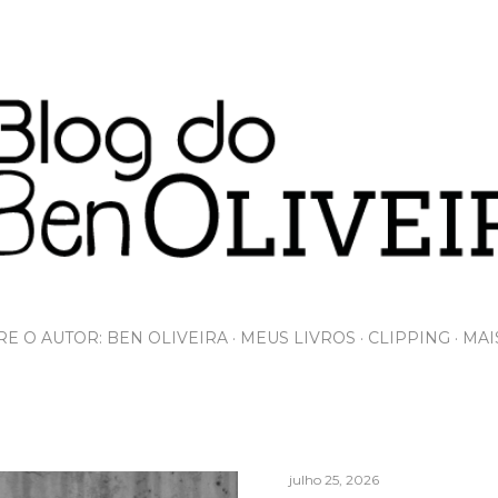
Pular para o conteúdo principal
E O AUTOR: BEN OLIVEIRA
MEUS LIVROS
CLIPPING
MAI
julho 25, 2026