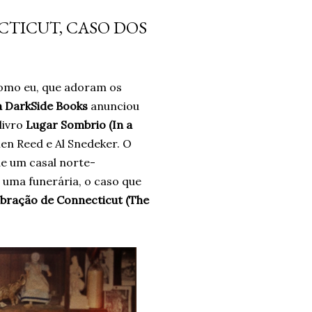
 não era a resposta. Pelo
TICUT, CASO DOS
ais problemas. Um ano
o e confiando no processo.
ro. Um ano. *Ben Oliveira é
como eu, que adoram os
nalismo . Autor do...
a DarkSide Books
anunciou
livro
Lugar Sombrio (In a
en Reed e Al Snedeker. O
de um casal norte-
uma funerária, o caso que
bração de Connecticut (The