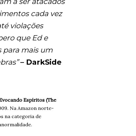
am a ser atacados
cimentos cada vez
té violações
pero que Ed e
s para mais um
bras”
– DarkSide
Evocando Espíritos (The
 2009. Na Amazon norte-
os na categoria de
anormalidade.