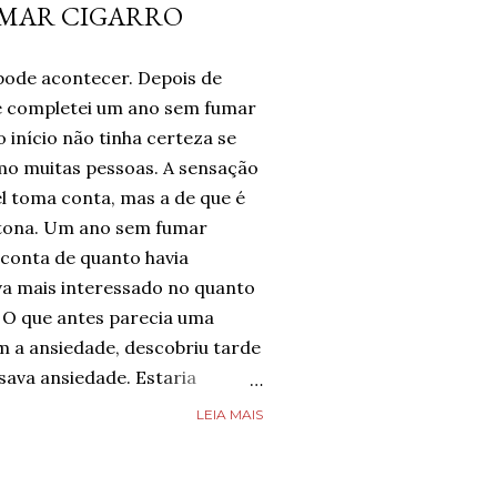
UMAR CIGARRO
pode acontecer. Depois de
te completei um ano sem fumar
 início não tinha certeza se
omo muitas pessoas. A sensação
l toma conta, mas a de que é
tona. Um ano sem fumar
 conta de quanto havia
a mais interessado no quanto
 O que antes parecia uma
m a ansiedade, descobriu tarde
ava ansiedade. Estaria
e estava completamente livre
LEIA MAIS
guém estava, mas estava feliz
 chegado. Então, respirava com
smo nos dias de ansiedade,