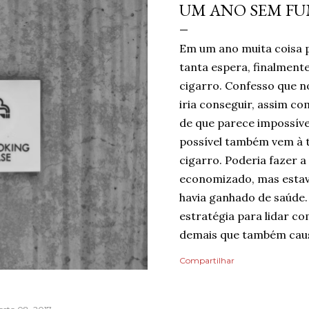
UM ANO SEM F
Em um ano muita coisa 
tanta espera, finalmen
cigarro. Confesso que no
iria conseguir, assim c
de que parece impossíve
possível também vem à 
cigarro. Poderia fazer a
economizado, mas estav
havia ganhado de saúde.
estratégia para lidar co
demais que também caus
mentindo se dissesse qu
Compartilhar
do risco de recaída, nin
pelo dia finalmente ter
mais tranquilidade e me