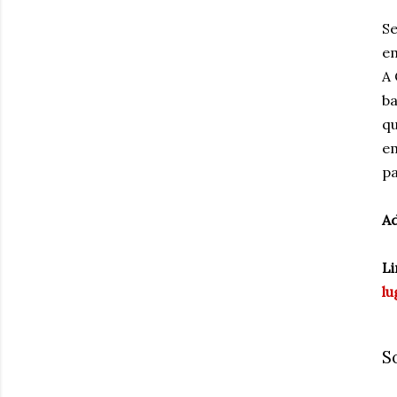
Se
em
A 
ba
qu
e
pa
Ad
Li
l
S