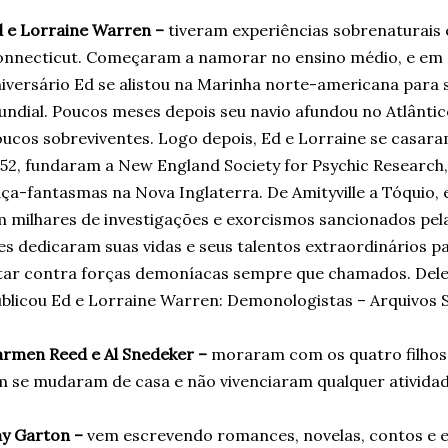
 e Lorraine Warren –
tiveram experiências sobrenaturais
nnecticut. Começaram a namorar no ensino médio, e em 
iversário Ed se alistou na Marinha norte-americana para 
ndial. Poucos meses depois seu navio afundou no Atlântico
ucos sobreviventes. Logo depois, Ed e Lorraine se casara
52, fundaram a New England Society for Psychic Research,
ça-fantasmas na Nova Inglaterra. De Amityville a Tóquio, 
 milhares de investigações e exorcismos sancionados pel
es dedicaram suas vidas e seus talentos extraordinários pa
tar contra forças demoníacas sempre que chamados. Dele
blicou Ed e Lorraine Warren: Demonologistas – Arquivos S
rmen Reed e Al Snedeker –
moraram com os quatro filhos 
m se mudaram de casa e não vivenciaram qualquer ativida
y Garton –
vem escrevendo romances, novelas, contos e en