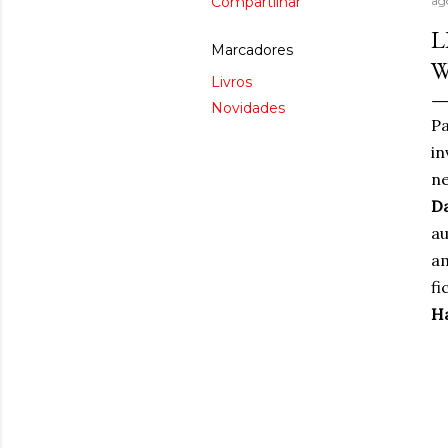
Compartilhar
ag
L
Marcadores
W
Livros
Novidades
Pa
i
ne
Da
au
am
f
Ha