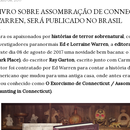
osto 08, 2017
aprendera que o cigarro
IVRO SOBRE ASSOMBRAÇÃO DE CONNEC
contrário, que criava m
ARREN, SERÁ PUBLICADO NO BRASIL
acreditando em si mesm
Um ano sem fumar cigar
ra os apaixonados por
histórias de terror sobrenatural
, 
escritor, formado em jor
nvestigadores paranormais
Ed e Lorraine Warren
, a
editor
ste dia 08 de agosto de 2017 uma novidade bem bacana: o 
rk Place)
, do escritor
Ray Garton
, escrito junto com Carm
tor foi contratado por Ed Warren para contar a história 
ericano que mudou para uma antiga casa, onde antes era 
icou conhecido como
O Exorcismo de Connecticut / Assom
unting in Connecticut)
.