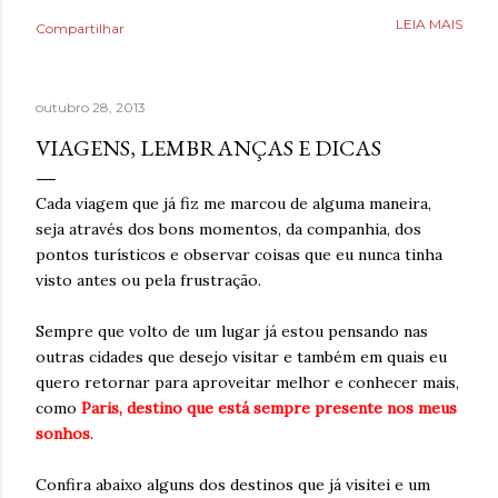
Poderia fazer a conta de quanto havia economizado, mas
LEIA MAIS
Compartilhar
estava mais interessado no quanto havia ganhado de
saúde. O que antes parecia uma estratégia para lidar com
a ansiedade, descobriu tarde demais que também causava
outubro 28, 2013
ansiedade. Estaria mentindo se dissesse que estava
completamente livre do risco de recaída, ninguém estava,
VIAGENS, LEMBRANÇAS E DICAS
mas estava feliz pelo dia finalmente ter chegado. Então,
respirava com mais tranquilidade e mesmo nos dias de
Cada viagem que já fiz me marcou de alguma maneira,
ansiedade, aprendera que o cigarro não era a resposta.
seja através dos bons momentos, da companhia, dos
Pelo contrário, que criava mais problemas. Um ano
pontos turísticos e observar coisas que eu nunca tinha
acreditando em si mesmo e confiando no processo. Um
visto antes ou pela frustração.
ano sem fumar cigarro. Um ano. *Ben Oliveira é escritor,
formado em jornalismo . Autor do...
Sempre que volto de um lugar já estou pensando nas
outras cidades que desejo visitar e também em quais eu
quero retornar para aproveitar melhor e conhecer mais,
como
Paris, destino que está sempre presente nos meus
sonhos
.
Confira abaixo alguns dos destinos que já visitei e um