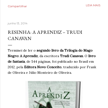
como uma válvula de escape, mas desta vez precisava
LEIA MAIS
Compartilhar
aprender a lidar com isso livre de nicotina. Caminhar,
ouvir música relaxante, música e ler livros eram coisas
que também ajudavam, bem como assistir séries ou filmes
junho 13, 2014
para se distrair. Existia um limite de quanto era possível
diminuir a ansiedade, mas cada pequena coisa fazia toda
RESENHA: A APRENDIZ – TRUDI
diferença. Ansiedade era algo que não desejava para
CANAVAN
ninguém. Então, temporariamente se imaginar em um
lugar seguro poderia fazer toda diferença. Era algo que
Terminei de ler o
segundo livro da Trilogia do Mago
muita gente já fazia de forma intuitiva, mas que ao
Negro: A Aprendiz
, da escritora
Trudi Canavan
. O
livro
reaprender ganha um novo significado. Após dias sem
de fantasia
, de 544 páginas, foi publicado no Brasil em
escrever, estava sentindo falta de brincar com as
2012, pela
Editora Novo Conceito
, traduzido por Frank
palavras. A verdade é qu...
de Oliveira e Júlio Monteiro de Oliveira.