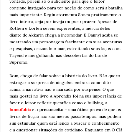
vontade, porém só o suficiente para que o leitor
continue instigado para ter noção de como será a batalha
mais importante. Regin atormenta Sonea praticamente o
livro inteiro, seja por inveja ou puro prazer. Apesar de
Rothen e Lorlen serem experientes, a inércia deles
diante de Akkarin chega a incomodar. E Dannyl acaba se
mostrando um personagem fascinante em suas aventuras
e pesquisas, cruzando o mar, estreitando seus laços com
Tayend e mergulhando nas descobertas do Lorde
Supremo.
Bom, chega de falar sobre a história do livro. Não quero
estragar a surpresa de ninguém, embora como dito
acima, a narrativa não é marcada por suspense. O que
mais gostei no livro A Aprendiz foi na sua importância de
fazer o leitor refletir questões como o bullying, a
homofobia
e o
preconceito
– uma ótima prova de que os
livros de ficção não são meros passatempos, mas podem
sim estimular quem está lendo a buscar o conhecimento
e a questionar situações do cotidiano. Enquanto em O Clã