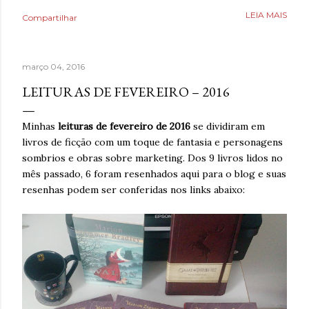
como uma válvula de escape, mas desta vez precisava
LEIA MAIS
Compartilhar
aprender a lidar com isso livre de nicotina. Caminhar,
ouvir música relaxante, música e ler livros eram coisas
que também ajudavam, bem como assistir séries ou filmes
março 04, 2016
para se distrair. Existia um limite de quanto era possível
diminuir a ansiedade, mas cada pequena coisa fazia toda
LEITURAS DE FEVEREIRO – 2016
diferença. Ansiedade era algo que não desejava para
ninguém. Então, temporariamente se imaginar em um
Minhas
leituras de fevereiro de 2016
se dividiram em
lugar seguro poderia fazer toda diferença. Era algo que
livros de ficção com um toque de fantasia e personagens
muita gente já fazia de forma intuitiva, mas que ao
sombrios e obras sobre marketing. Dos 9 livros lidos no
reaprender ganha um novo significado. Após dias sem
mês passado, 6 foram resenhados aqui para o blog e suas
escrever, estava sentindo falta de brincar com as
resenhas podem ser conferidas nos links abaixo:
palavras. A verdade é qu...