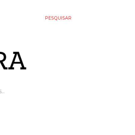
PESQUISAR
S…