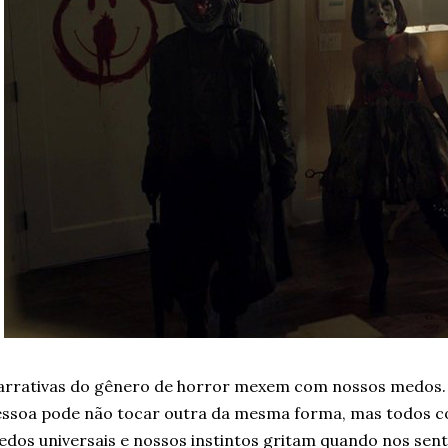
arrativas do gênero de horror mexem com nossos medos
ssoa pode não tocar outra da mesma forma, mas todos c
dos universais e nossos instintos gritam quando nos se