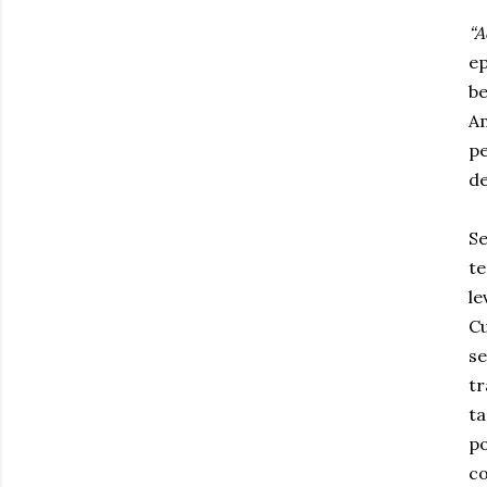
“A
ep
be
Am
pe
de
Se
te
le
Cu
se
t
t
po
co