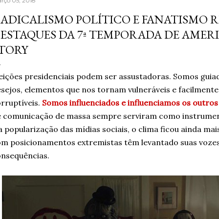
rço 05, 2018
aprendera que o cigarro
ADICALISMO POLÍTICO E FANATISMO R
contrário, que criava m
ESTAQUES DA 7ª TEMPORADA DE AME
acreditando em si mesm
TORY
Um ano sem fumar cigar
escritor, formado em jor
eições presidenciais podem ser assustadoras. Somos gui
sejos, elementos que nos tornam vulneráveis e facilmente
rruptíveis.
Somos influenciados e influenciamos os outros
 comunicação de massa sempre serviram como instrument
a popularização das mídias sociais, o clima ficou ainda ma
m posicionamentos extremistas têm levantado suas voze
nsequências.