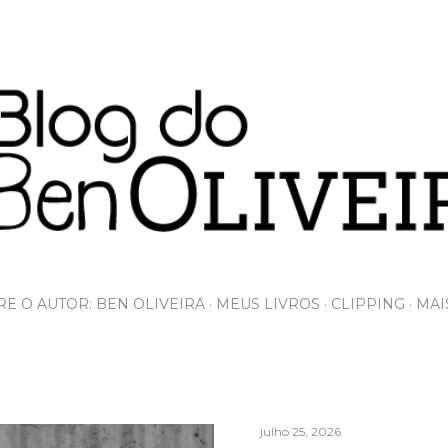
Pular para o conteúdo principal
E O AUTOR: BEN OLIVEIRA
MEUS LIVROS
CLIPPING
MAI
julho 25, 2026