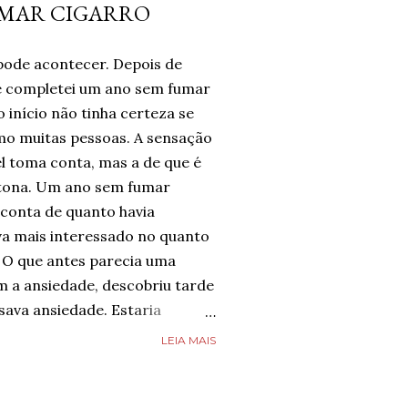
UMAR CIGARRO
pode acontecer. Depois de
te completei um ano sem fumar
 início não tinha certeza se
omo muitas pessoas. A sensação
l toma conta, mas a de que é
tona. Um ano sem fumar
 conta de quanto havia
a mais interessado no quanto
 O que antes parecia uma
m a ansiedade, descobriu tarde
ava ansiedade. Estaria
e estava completamente livre
LEIA MAIS
guém estava, mas estava feliz
 chegado. Então, respirava com
smo nos dias de ansiedade,