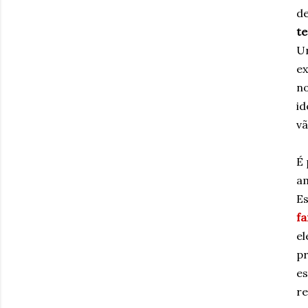
de
te
Un
ex
no
id
vã
É 
am
Es
f
el
pr
es
re