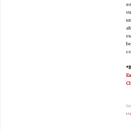
so
vu
um
ab
es
be
co
*B
Es
Ci
Co
Ma