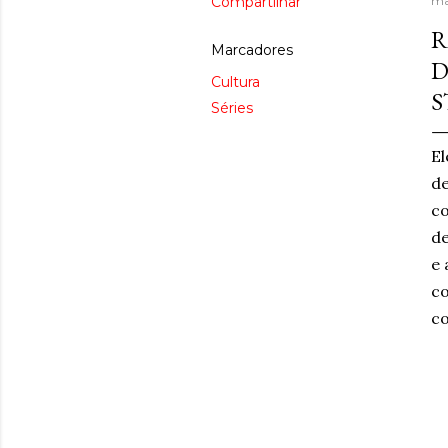
Compartilhar
ma
R
Marcadores
D
Cultura
S
Séries
El
de
co
de
e 
co
co