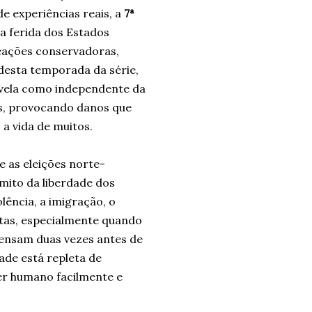
de experiências reais, a
7ª
a ferida dos Estados
reações conservadoras,
 desta temporada da série,
evela como independente da
os, provocando danos que
a vida de muitos.
e as eleições norte-
mito da liberdade dos
ência, a imigração, o
tas, especialmente quando
ensam duas vezes antes de
ade está repleta de
er humano facilmente e