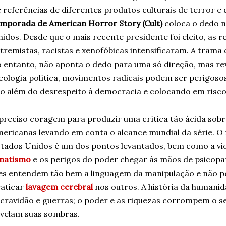
 referências de diferentes produtos culturais de terror e 
mporada de American Horror Story (Cult)
coloca o dedo n
idos. Desde que o mais recente presidente foi eleito, as 
tremistas, racistas e xenofóbicas intensificaram. A trama
 entanto, não aponta o dedo para uma só direção, mas r
eologia política, movimentos radicais podem ser perigos
o além do desrespeito à democracia e colocando em risco 
preciso coragem para produzir uma crítica tão ácida sobr
ericanas levando em conta o alcance mundial da série. O 
tados Unidos é um dos pontos levantados, bem como a viol
anatismo
e os perigos do poder chegar às mãos de psicopa
es entendem tão bem a linguagem da manipulação e não p
aticar
lavagem cerebral
nos outros. A história da humanid
cravidão e guerras; o poder e as riquezas corrompem o s
velam suas sombras.