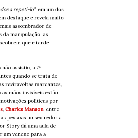
os a repeti-lo”
, em um dos
 em destaque e revela muito
O mais assombrador de
s da manipulação, as
escobrem que é tarde
não assistiu, a 7ª
ntes quando se trata de
as reviravoltas marcantes,
as mãos invisíveis estão
otivações políticas por
es
,
Charles Manson
, entre
 as pessoas ao seu redor a
or Story dá uma aula de
ar um veneno para a