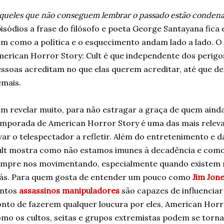
queles que não conseguem lembrar o passado estão condenad
isódios a frase do filósofo e poeta George Santayana fica
m como a política e o esquecimento andam lado a lado. 
erican Horror Story: Cult é que independente dos perigo
ssoas acreditam no que elas querem acreditar, até que d
mais.
m revelar muito, para não estragar a graça de quem ainda 
mporada de American Horror Story é uma das mais releva
var o telespectador a refletir. Além do entretenimento e d
lt mostra como não estamos imunes à decadência e como 
mpre nos movimentando, especialmente quando existem m
rás. Para quem gosta de entender um pouco como
Jim Jon
antos
assassinos manipuladores
são capazes de influenciar
nto de fazerem qualquer loucura por eles, American Horr
mo os cultos, seitas e grupos extremistas podem se torn