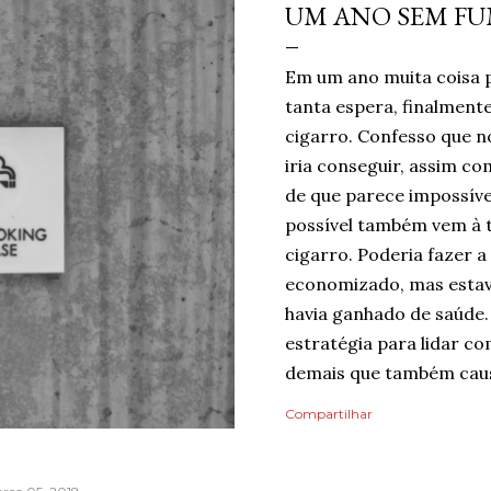
UM ANO SEM F
Em um ano muita coisa 
tanta espera, finalmen
cigarro. Confesso que no
iria conseguir, assim c
de que parece impossíve
possível também vem à 
cigarro. Poderia fazer a
economizado, mas estav
havia ganhado de saúde.
estratégia para lidar co
demais que também caus
mentindo se dissesse qu
Compartilhar
do risco de recaída, nin
pelo dia finalmente ter
mais tranquilidade e me