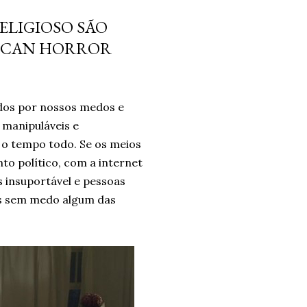
 não era a resposta. Pelo
ELIGIOSO SÃO
ais problemas. Um ano
RICAN HORROR
o e confiando no processo.
ro. Um ano. *Ben Oliveira é
nalismo . Autor do...
ados por nossos medos e
 manipuláveis e
o tempo todo. Se os meios
o político, com a internet
is insuportável e pessoas
s sem medo algum das