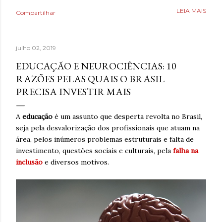
Poderia fazer a conta de quanto havia economizado, mas
LEIA MAIS
Compartilhar
estava mais interessado no quanto havia ganhado de
saúde. O que antes parecia uma estratégia para lidar com
a ansiedade, descobriu tarde demais que também causava
julho 02, 2019
ansiedade. Estaria mentindo se dissesse que estava
completamente livre do risco de recaída, ninguém estava,
EDUCAÇÃO E NEUROCIÊNCIAS: 10
mas estava feliz pelo dia finalmente ter chegado. Então,
RAZÕES PELAS QUAIS O BRASIL
respirava com mais tranquilidade e mesmo nos dias de
PRECISA INVESTIR MAIS
ansiedade, aprendera que o cigarro não era a resposta.
Pelo contrário, que criava mais problemas. Um ano
A
educação
é um assunto que desperta revolta no Brasil,
acreditando em si mesmo e confiando no processo. Um
seja pela desvalorização dos profissionais que atuam na
ano sem fumar cigarro. Um ano. *Ben Oliveira é escritor,
área, pelos inúmeros problemas estruturais e falta de
formado em jornalismo . Autor do...
investimento, questões sociais e culturais, pela
falha na
inclusão
e diversos motivos.