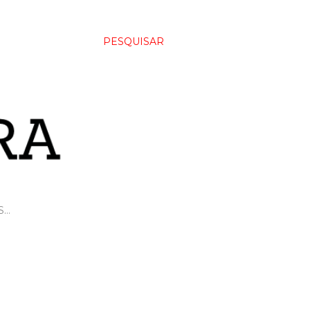
PESQUISAR
S…