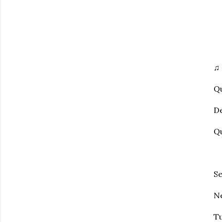
♫ 
Qu
De
Q
Se
Ne
Tu