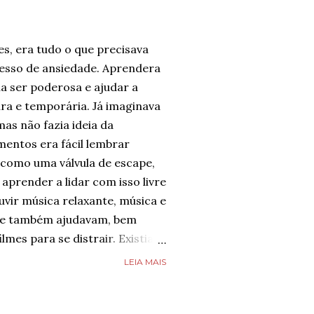
es, era tudo o que precisava
cesso de ansiedade. Aprendera
a ser poderosa e ajudar a
ura e temporária. Já imaginava
mas não fazia ideia da
entos era fácil lembrar
 como uma válvula de escape,
aprender a lidar com isso livre
uvir música relaxante, música e
que também ajudavam, bem
ilmes para se distrair. Existia
possível diminuir a ansiedade,
LEIA MAIS
fazia toda diferença.
 não desejava para ninguém.
 se imaginar em um lugar