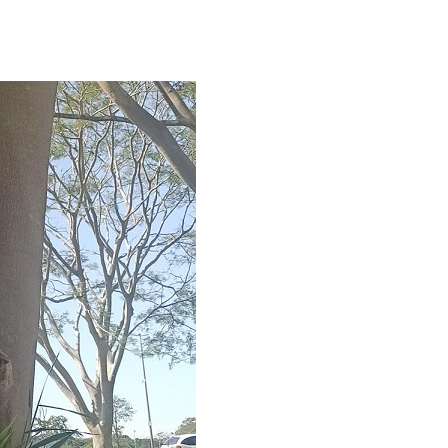
da diferença. Era algo que
forma intuitiva, mas que ao
o significado. Após dias sem
o falta de brincar com as
..