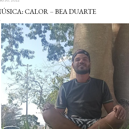
io 30, 2022
seguro poderia fazer to
ÚSICA: CALOR – BEA DUARTE
muita gente já fazia de 
reaprender ganha um nov
escrever, estava sentind
palavras. A verdade é qu.