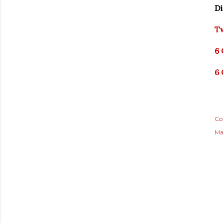
Di
Tw
6 
6 
Co
Ma