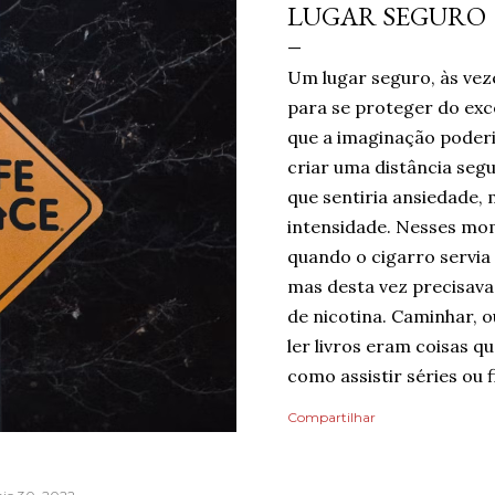
LUGAR SEGURO
Um lugar seguro, às vez
para se proteger do ex
que a imaginação poderi
criar uma distância seg
que sentiria ansiedade, 
intensidade. Nesses mom
quando o cigarro servia
mas desta vez precisava 
de nicotina. Caminhar, o
ler livros eram coisas 
como assistir séries ou f
um limite de quanto era 
Compartilhar
mas cada pequena coisa 
Ansiedade era algo que
Então, temporariamente