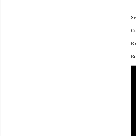
Se
Co
E 
Eu