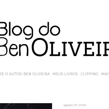
Pular para o conteúdo principal
E O AUTOR: BEN OLIVEIRA
MEUS LIVROS
CLIPPING
MAI
agosto 07, 2026