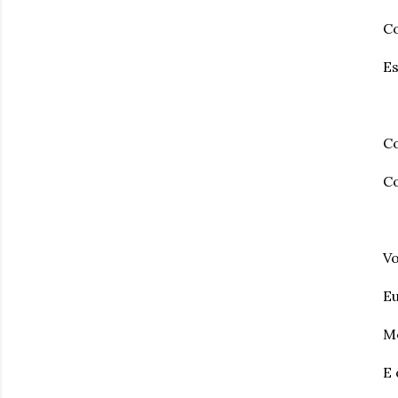
Co
Es
C
C
V
Eu
Me
E 