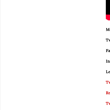
Me
Tw
F
In
L
Tw
Re
Tw