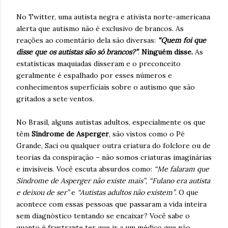
No Twitter, uma autista negra e ativista norte-americana
alerta que autismo não é exclusivo de brancos. As
reações ao comentário dela são diversas:
“Quem foi que
disse que os autistas são só brancos?”
.
Ninguém disse.
As
estatísticas maquiadas disseram e o preconceito
geralmente é espalhado por esses números e
conhecimentos superficiais sobre o autismo que são
gritados a sete ventos.
No Brasil, alguns autistas adultos, especialmente os que
têm
Síndrome de Asperger
, são vistos como o Pé
Grande, Saci ou qualquer outra criatura do folclore ou de
teorias da conspiração – não somos criaturas imaginárias
e invisíveis. Você escuta absurdos como:
“Me falaram que
Síndrome de Asperger não existe mais”
,
“Fulano era autista
e deixou de ser”
e
“Autistas adultos não existem”
. O que
acontece com essas pessoas que passaram a vida inteira
sem diagnóstico tentando se encaixar? Você sabe o
quanto é frustrante ter que ir a um médico que não