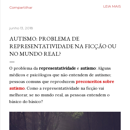
Poderia fazer a conta de quanto havia economizado, mas
LEIA MAIS
Compartilhar
estava mais interessado no quanto havia ganhado de
saúde. O que antes parecia uma estratégia para lidar com
a ansiedade, descobriu tarde demais que também causava
junho 13, 2018
ansiedade. Estaria mentindo se dissesse que estava
completamente livre do risco de recaída, ninguém estava,
AUTISMO: PROBLEMA DE
mas estava feliz pelo dia finalmente ter chegado. Então,
REPRESENTATIVIDADE NA FICÇÃO OU
respirava com mais tranquilidade e mesmo nos dias de
NO MUNDO REAL?
ansiedade, aprendera que o cigarro não era a resposta.
Pelo contrário, que criava mais problemas. Um ano
O problema da
representatividade
e
autismo
: Alguns
acreditando em si mesmo e confiando no processo. Um
médicos e psicólogos que não entendem de autismo;
ano sem fumar cigarro. Um ano. *Ben Oliveira é escritor,
pessoas comuns que reproduzem
preconceitos sobre
formado em jornalismo . Autor do...
autismo
. Como a representatividade na ficção vai
melhorar, se no mundo real, as pessoas entendem o
básico do básico?