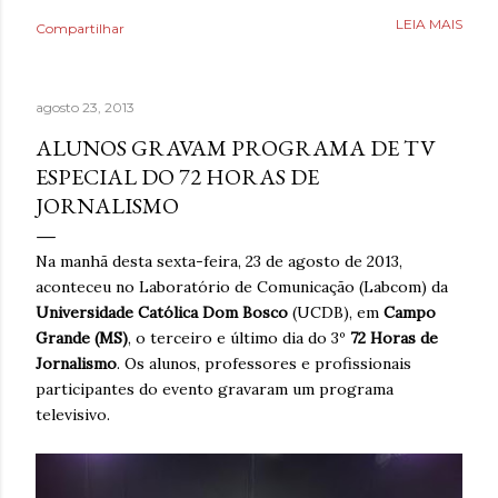
como uma válvula de escape, mas desta vez precisava
LEIA MAIS
Compartilhar
aprender a lidar com isso livre de nicotina. Caminhar,
ouvir música relaxante, música e ler livros eram coisas
que também ajudavam, bem como assistir séries ou filmes
agosto 23, 2013
para se distrair. Existia um limite de quanto era possível
diminuir a ansiedade, mas cada pequena coisa fazia toda
ALUNOS GRAVAM PROGRAMA DE TV
diferença. Ansiedade era algo que não desejava para
ESPECIAL DO 72 HORAS DE
ninguém. Então, temporariamente se imaginar em um
JORNALISMO
lugar seguro poderia fazer toda diferença. Era algo que
muita gente já fazia de forma intuitiva, mas que ao
Na manhã desta sexta-feira, 23 de agosto de 2013,
reaprender ganha um novo significado. Após dias sem
aconteceu no Laboratório de Comunicação (Labcom) da
escrever, estava sentindo falta de brincar com as
Universidade Católica Dom Bosco
(UCDB), em
Campo
palavras. A verdade é qu...
Grande (MS)
, o terceiro e último dia do 3º
72 Horas de
Jornalismo
. Os alunos, professores e profissionais
participantes do evento gravaram um programa
televisivo.