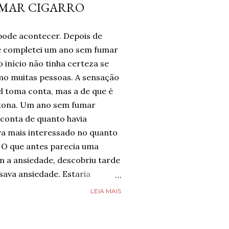
UMAR CIGARRO
pode acontecer. Depois de
te completei um ano sem fumar
 início não tinha certeza se
omo muitas pessoas. A sensação
l toma conta, mas a de que é
tona. Um ano sem fumar
 conta de quanto havia
a mais interessado no quanto
 O que antes parecia uma
m a ansiedade, descobriu tarde
ava ansiedade. Estaria
e estava completamente livre
LEIA MAIS
guém estava, mas estava feliz
 chegado. Então, respirava com
smo nos dias de ansiedade,