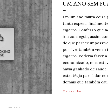
UM ANO SEM F
Em um ano muita coisa 
tanta espera, finalmen
cigarro. Confesso que no
iria conseguir, assim c
de que parece impossíve
possível também vem à 
cigarro. Poderia fazer a
economizado, mas estav
havia ganhado de saúde.
estratégia para lidar co
demais que também caus
mentindo se dissesse qu
Compartilhar
do risco de recaída, nin
pelo dia finalmente ter
mais tranquilidade e me