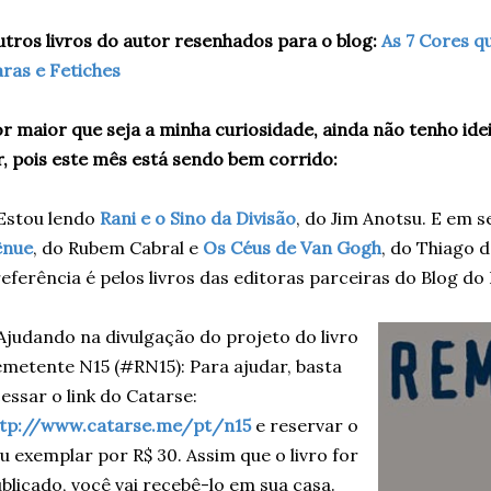
tros livros do autor resenhados para o blog:
As 7 Cores q
ras e Fetiches
r maior que seja a minha curiosidade, ainda não tenho id
r, pois este mês está sendo bem corrido:
Estou lendo
Rani e o Sino da Divisão
, do Jim Anotsu. E em 
ênue
, do Rubem Cabral e
Os Céus de Van Gogh
, do Thiago d
eferência é pelos livros das editoras parceiras do Blog do 
Ajudando na divulgação do projeto do livro
metente N15 (#RN15): Para ajudar, basta
essar o link do Catarse:
ttp://www.catarse.me/pt/n15
e reservar o
u exemplar por R$ 30. Assim que o livro for
blicado, você vai recebê-lo em sua casa.