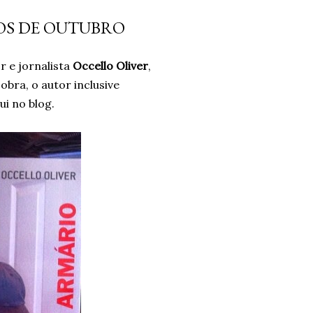
 não era a resposta. Pelo
OS DE OUTUBRO
ais problemas. Um ano
o e confiando no processo.
or e jornalista
Occello Oliver
,
ro. Um ano. *Ben Oliveira é
 obra, o autor inclusive
nalismo . Autor do...
ui no blog.