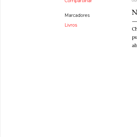
Compartilhar
ou
N
Marcadores
Livros
Ch
pu
ab