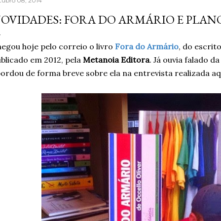
tubro 08, 2014
aprendera que o cigarro
OVIDADES: FORA DO ARMÁRIO E PLAN
contrário, que criava m
acreditando em si mesm
egou hoje pelo correio o livro
Fora do Armário
, do escrit
Um ano sem fumar cigar
blicado em 2012, pela
Metanoia Editora
. Já ouvia falado da
escritor, formado em jor
ordou de forma breve sobre ela na entrevista realizada aq