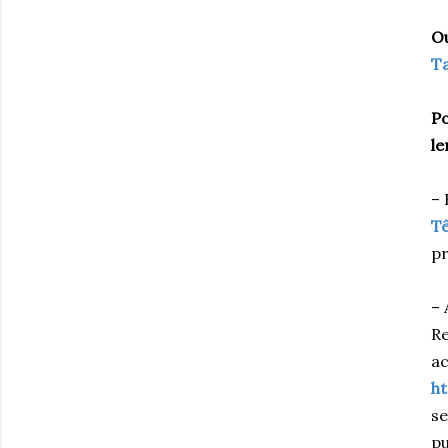
Ou
Ta
Po
le
– 
T
pr
– 
Re
ac
h
se
pu