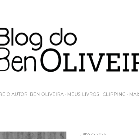
Pular para o conteúdo principal
E O AUTOR: BEN OLIVEIRA
MEUS LIVROS
CLIPPING
MAI
julho 25, 2026