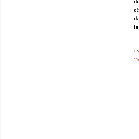
de
sé
d
fa
Co
Ma