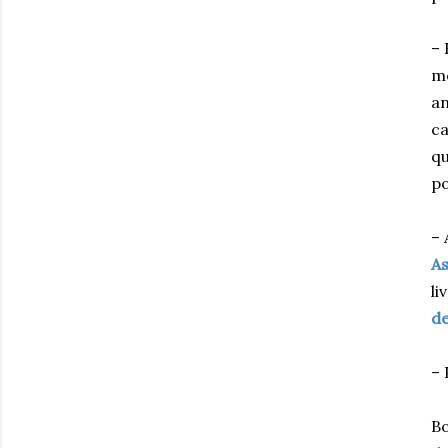
– 
me
an
ca
qu
po
–
As
li
d
– 
Bo